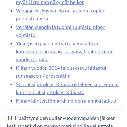
myös Ukrainan näkymät heikot
Venäjän keskuspankki on jatkanut ruplan
puolustamista
Venäjän viennin ja tuonnin supistuminen
voimistui
Yksityisen pääoman virta Venäjältä ja
käteisvaluutan määrä kasvoivat paljon viime
vuoden lopulla
Kiinan vuoden 2014 talouskasvu hidastui
runsaaseen 7 prosenttiin
Suorat sijoitukset Kiinaan edelleen suuremmat
kuin suorat sijoitukset Kiinasta
Kiinan kiinteistömarkkinoiden alamäki jatkuu
11.1. päättyneiden uudenvuodenvapaiden jälkeen
keskuspankki on myynyt markkinoilla valuuttoja