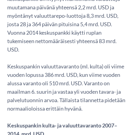
muutamana päivänä yhteensä 2,2 mrd. USD ja
myöntänyt valuuttarepo-luottoja 8,3 mrd. USD,
josta 28 ja 364 päivän pituisina 5,4 mrd. USD.
Vuonna 2014 keskuspankki käytti ruplan
tukemiseen nettomääräisesti yhteensä 83 mrd.
USD.
Keskuspankin valuuttavaranto (ml. kulta) oli viime
vuoden lopussa 386 mrd. USD, kun viime vuoden
alussa varanto oli 510 mrd. USD. Varanto on
maailman 6. suurin ja vastaa yli vuoden tavara- ja
palvelutuonnin arvoa. Tällaista tilannetta pidetään
normaalioloissa erittäin hyvänä.
Keskuspankin kulta- ja valuuttavaranto 2007–
2014, mrd. USD