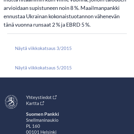
arvioidaan supistuneen noin 8 %. Maailmanpankki
ennustaa Ukrainan kokonaistuotannon vähenevän
tänä vuonna runsaat 2 % ja EBRD 5 %.
Näytä viikkokatsaus 3/2015
Näytä viikkokatsaus 5/2015
Yhteystiedot
Kartta
Suomen Pankki
Snellmaninaukio
PL 160
00101 Helsinki