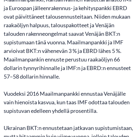
ja Euroopan jälleenrakennus- ja kehityspankki EBRD
ovat päivittäneet talousennusteitaan. Niiden mukaan
raakaöljyn halpuus, talouspakotteet ja Venäjän
talouden rakenneongelmat saavat Venäjän BKT:n
supistumaan tänä vuonna. Maailmanpankki ja IMF
arvioivat BKT:n vähenevän 3 % ja EBRD lähes 5 %.
Maailmanpankin ennuste perustuu raakaöljyn 66
dollarin tynnyrihinnalle ja IMF:n ja EBRD:n ennusteet
57–58 dollarin hinnalle.
Vuodeksi 2016 Maailmanpankki ennustaa Venäjälle
vain hienoista kasvua, kun taas IMF odottaa talouden
supistuvan edelleen yhdellä prosentilla.
Ukrainan BKT:n ennustetaan jatkavan supistumistaan,
mutta hitaammin kuin viime vuonna, jolloin talouden