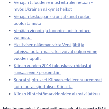
Venäjän talouden ennusteita alennetaan –
myös Ukrainan näkymät heikot
Venäjän keskuspankki on jatkanut ruplan
puolustamista
Venäjän viennin ja tuonnin supistuminen
voimistui
Yksityisen pääoman virta Venäjältä ja
käteisvaluutan määrä kasvoivat paljon viime
vuoden lopulla
Kiinan vuoden 2014 talouskasvu hidastui
runsaaseen 7 prosenttiin
Suorat sijoitukset Kiinaan edelleen suuremmat
kuin suorat sijoitukset Kiinasta
Kiinan kiinteistömarkkinoiden alamäki jatkuu
Maailmanpankki, Kansainvälinen valuuttarahasto IMF