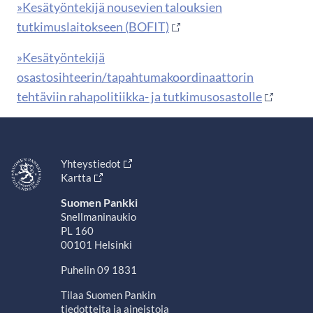
»Kesätyöntekijä nousevien talouksien
tutkimuslaitokseen (BOFIT)
»Kesätyöntekijä
osastosihteerin/tapahtumakoordinaattorin
tehtäviin rahapolitiikka- ja tutkimusosastolle
Yhteystiedot
Kartta
Suomen Pankki
Snellmaninaukio
PL 160
00101 Helsinki
Puhelin 09 1831
Tilaa Suomen Pankin
tiedotteita ja aineistoja