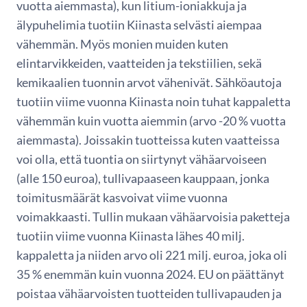
vuotta aiemmasta), kun litium-ioniakkuja ja
älypuhelimia tuotiin Kiinasta selvästi aiempaa
vähemmän. Myös monien muiden kuten
elintarvikkeiden, vaatteiden ja tekstiilien, sekä
kemikaalien tuonnin arvot vähenivät. Sähköautoja
tuotiin viime vuonna Kiinasta noin tuhat kappaletta
vähemmän kuin vuotta aiemmin (arvo -20 % vuotta
aiemmasta). Joissakin tuotteissa kuten vaatteissa
voi olla, että tuontia on siirtynyt vähäarvoiseen
(alle 150 euroa), tullivapaaseen kauppaan, jonka
toimitusmäärät kasvoivat viime vuonna
voimakkaasti. Tullin mukaan vähäarvoisia paketteja
tuotiin viime vuonna Kiinasta lähes 40 milj.
kappaletta ja niiden arvo oli 221 milj. euroa, joka oli
35 % enemmän kuin vuonna 2024. EU on päättänyt
poistaa vähäarvoisten tuotteiden tullivapauden ja