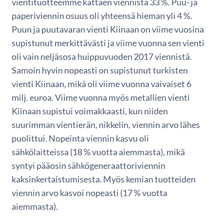
vientituotteemme kattaen viennistä 33 %. Puu- ja
paperiviennin osuus oli yhteensä hieman yli 4 %.
Puun ja puutavaran vienti Kiinaan on viime vuosina
supistunut merkittävästi ja viime vuonna sen vienti
oli vain neljäsosa huippuvuoden 2017 viennistä.
Samoin hyvin nopeasti on supistunut turkisten
vienti Kiinaan, mikä oli viime vuonna vaivaiset 6
milj. euroa. Viime vuonna myös metallien vienti
Kiinaan supistui voimakkaasti, kun niiden
suurimman vientierän, nikkelin, viennin arvo lähes
puolittui. Nopeinta viennin kasvu oli
sähkölaitteissa (18 % vuotta aiemmasta), mikä
syntyi pääosin sähkögeneraattoriviennin
kaksinkertaistumisesta. Myös kemian tuotteiden
viennin arvo kasvoi nopeasti (17 % vuotta
aiemmasta).