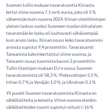
Suomen tullin mukaan tavaratuontia Kiinasta
kertyi viime vuonna 7,1 mrd. euroa, joka oli 5 %
vähemmän kuin vuonna 2024. Kiinan vientihintojen
yleisen laskun vuoksi Suomeen tuodun kiinalaisen
tavaramäärän lasku oli luultavasti vähäisempää
kuin arvon lasku. Kiinan osuus koko tavaratuonnin
arvosta supistui 9,4 prosenttiin. Tavaratuonti
Taiwanista kaksinkertaistui viime vuonna, ja
Taiwanin osuus tuonnista kasvoi 2 prosenttiin.
Tullin tilastojen mukaan EU:n osuus Suomen
tavaratuonnista oli 58,3 %, Yhdysvaltojen 5,5 %,
Intian 0,7 % ja Venäjän 1,0 %, ja Ukrainan 0,1 %.
Yli puolet Suomen tavaratuonnista Kiinasta on
sähkölaitteita ja koneita. Viime vuonna etenkin
sähkölaitteiden tuonti supistui reilusti (-16 %