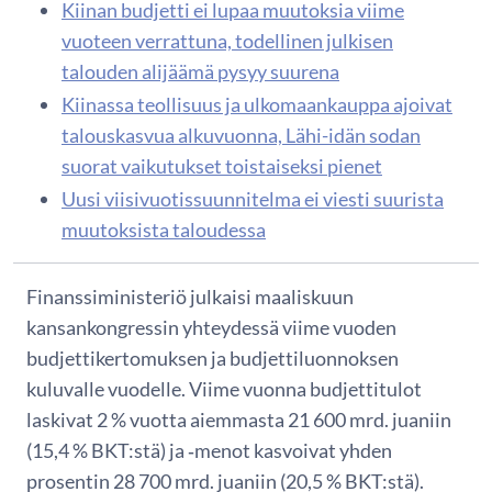
Kiinan budjetti ei lupaa muutoksia viime
vuoteen verrattuna, todellinen julkisen
talouden alijäämä pysyy suurena
Kiinassa teollisuus ja ulkomaankauppa ajoivat
talouskasvua alkuvuonna, Lähi-idän sodan
suorat vaikutukset toistaiseksi pienet
Uusi viisivuotissuunnitelma ei viesti suurista
muutoksista taloudessa
Finanssiministeriö julkaisi maaliskuun
kansankongressin yhteydessä viime vuoden
budjettikertomuksen ja budjettiluonnoksen
kuluvalle vuodelle. Viime vuonna budjettitulot
laskivat 2 % vuotta aiemmasta 21 600 mrd. juaniin
(15,4 % BKT:stä) ja ­‑menot kasvoivat yhden
prosentin 28 700 mrd. juaniin (20,5 % BKT:stä).