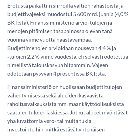
Erotusta paikattiin siirroilla valtion rahastoista ja
budjettivajeeksi muodostui 5 600 mrd. juania (4,0 %
BKT:stä). Finanssiministeriö arvioi tulojen ja
menojen pitämisen tasapainossa olevan tänä
vuonna viime vuotta haastavampaa.
Budjettimenojen arvioidaan nousevan 4,4 % ja
‑tulojen 2,2 % viime vuodesta, eli selvästi odotettua
nimellistä talouskasvua hitaammin. Vajeen
odotetaan pysyvän 4 prosentissa BKT:stä.
Finanssiministeriö on huolissaan budjettitulojen
vähentymisestä sekä alueiden kasvavista
rahoitusvaikeuksista mm. maankäyttöoikeuksista
saatujen tulojen laskiessa. Jotkut alueet myöntävät
yhä luvattomia vero- tai muita tukia
investointeihin, mitkä estävät yhtenäisen