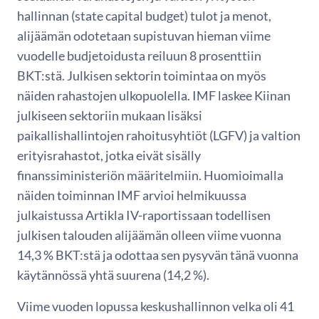
hallinnan (state capital budget) tulot ja menot,
alijäämän odotetaan supistuvan hieman viime
vuodelle budjetoidusta reiluun 8 prosenttiin
BKT:stä. Julkisen sektorin toimintaa on myös
näiden rahastojen ulkopuolella. IMF laskee Kiinan
julkiseen sektoriin mukaan lisäksi
paikallishallintojen rahoitusyhtiöt (LGFV) ja valtion
erityisrahastot, jotka eivät sisälly
finanssiministeriön määritelmiin. Huomioimalla
näiden toiminnan IMF arvioi helmikuussa
julkaistussa Artikla IV-raportissaan todellisen
julkisen talouden alijäämän olleen viime vuonna
14,3 % BKT:stä ja odottaa sen pysyvän tänä vuonna
käytännössä yhtä suurena (14,2 %).
Viime vuoden lopussa keskushallinnon velka oli 41