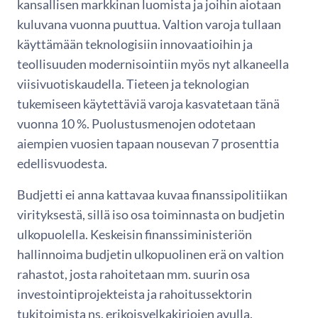
kansallisen markkinan luomista ja joihin aiotaan
kuluvana vuonna puuttua. Valtion varoja tullaan
käyttämään teknologisiin innovaatioihin ja
teollisuuden modernisointiin myös nyt alkaneella
viisivuotiskaudella. Tieteen ja teknologian
tukemiseen käytettäviä varoja kasvatetaan tänä
vuonna 10 %. Puolustusmenojen odotetaan
aiempien vuosien tapaan nousevan 7 prosenttia
edellisvuodesta.
Budjetti ei anna kattavaa kuvaa finanssipolitiikan
virityksestä, sillä iso osa toiminnasta on budjetin
ulkopuolella. Keskeisin finanssiministeriön
hallinnoima budjetin ulkopuolinen erä on valtion
rahastot, josta rahoitetaan mm. suurin osa
investointiprojekteista ja rahoitussektorin
tukitoimista ns. erikoisvelkakirjojen avulla.