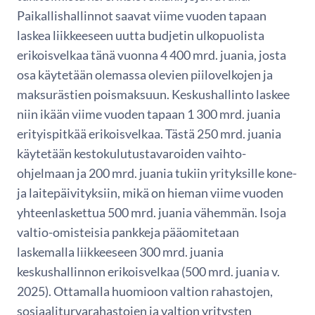
Paikallishallinnot saavat viime vuoden tapaan
laskea liikkeeseen uutta budjetin ulkopuolista
erikoisvelkaa tänä vuonna 4 400 mrd. juania, josta
osa käytetään olemassa olevien piilovelkojen ja
maksurästien poismaksuun. Keskushallinto laskee
niin ikään viime vuoden tapaan 1 300 mrd. juania
erityispitkää erikoisvelkaa. Tästä 250 mrd. juania
käytetään kestokulutustavaroiden vaihto-
ohjelmaan ja 200 mrd. juania tukiin yrityksille kone-
ja laitepäivityksiin, mikä on hieman viime vuoden
yhteenlaskettua 500 mrd. juania vähemmän. Isoja
valtio-omisteisia pankkeja pääomitetaan
laskemalla liikkeeseen 300 mrd. juania
keskushallinnon erikoisvelkaa (500 mrd. juania v.
2025). Ottamalla huomioon valtion rahastojen,
sosiaaliturvarahastojen ja valtion yritysten