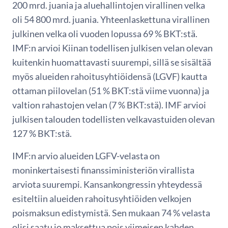
200 mrd. juania ja aluehallintojen virallinen velka
oli 54 800 mrd. juania. Yhteenlaskettuna virallinen
julkinen velka oli vuoden lopussa 69 % BKT:stä.
IMF:n arvioi Kiinan todellisen julkisen velan olevan
kuitenkin huomattavasti suurempi, sillä se sisältää
myös alueiden rahoitusyhtiöidensä (LGVF) kautta
ottaman piilovelan (51 % BKT:stä viime vuonna) ja
valtion rahastojen velan (7 % BKT:stä). IMF arvioi
julkisen talouden todellisten velkavastuiden olevan
127 % BKT:stä.
IMF:n arvio alueiden LGFV-velasta on
moninkertaisesti finanssiministeriön virallista
arviota suurempi. Kansankongressin yhteydessä
esiteltiin alueiden rahoitusyhtiöiden velkojen
poismaksun edistymistä. Sen mukaan 74 % velasta
olisi saatu jo maksettua pois viimeisen kahden