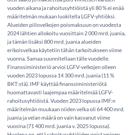
vuoden aikana ja rahoitusyhtiöistä yli 80 % ei enää
määritelmän mukaan luokitella LGFV-yhtiöksi.
Alueiden piilovelkojen poismaksuun on vuodesta
2024 lähtien allokoitu vuosittain 2 000 mrd. juania,
ja tämän lisäksi 800 mrd. juania alueiden
erikoisvelkaa käytetiin tähän tarkoitukseen viime
vuonna. Samaa suunnitellaan tälle vuodelle.
Finanssiministeriö arvioi LGFV-velkojen olleen
vuoden 2023 lopussa 14 300 mrd. juania (11 %
BKT:stä). IMF käyttää finanssiministeriötä
huomattavasti laajempaa määritelmää LGFV-
rahoitusyhtiöistä. Vuoden 2023 lopussa IMF:n
määritelmän muukaan niiden velka oli 64 400 mrd.
juania ja velan määrä on vain kasvanut viime
vuosina (71 400 mrd. juania v. 2025 lopussa).
Huolena on, että rahoitusyhtiöiden poistaminen