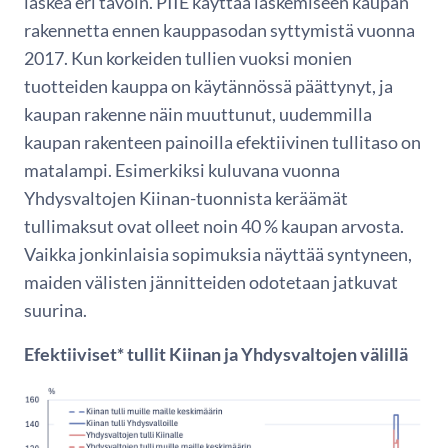
laskea eri tavoin. PIIE käyttää laskemiseen kaupan
rakennetta ennen kauppasodan syttymistä vuonna
2017. Kun korkeiden tullien vuoksi monien
tuotteiden kauppa on käytännössä päättynyt, ja
kaupan rakenne näin muuttunut, uudemmilla
kaupan rakenteen painoilla efektiivinen tullitaso on
matalampi. Esimerkiksi kuluvana vuonna
Yhdysvaltojen Kiinan-tuonnista keräämät
tullimaksut ovat olleet noin 40 % kaupan arvosta.
Vaikka jonkinlaisia sopimuksia näyttää syntyneen,
maiden välisten jännitteiden odotetaan jatkuvat
suurina.
Efektiiviset* tullit Kiinan ja Yhdysvaltojen välillä