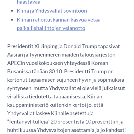
haastavaa
Kiina ja Yhdysvallat sovintoon
Kiinan rahoituskannan kasvua vetää
paikallishallintojen velanotto
Presidentit Xi Jinping ja Donald Trump tapasivat
Aasian ja Tyynenmeren maiden talousjärjestön
APECin vuosikokouksen yhteydessä Korean
Busanissa tänään 30.10. Presidentti Trump on
kertonut tapaamisen sujuneen hyvin ja sopimuksia
syntyneen, mutta Yhdysvallat ei ole vielä julkaissut
virallista tiedotetta tapaamisesta. Kiinan
kauppaministeriö kuitenkin kertoi jo, että
Yhdysvallat laskee Kiinalle asetettuja
”fentanyylitulleja” 20 prosentista 10 prosenttiin ja
huhtikuussa Yhdysvaltojen asettamia ja jo kahdesti