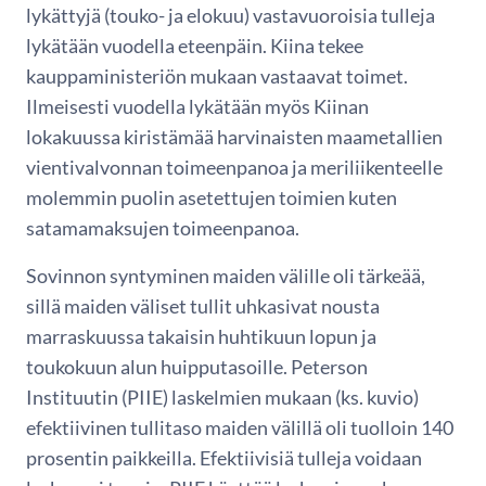
lykättyjä (touko- ja elokuu) vastavuoroisia tulleja
lykätään vuodella eteenpäin. Kiina tekee
kauppaministeriön mukaan vastaavat toimet.
Ilmeisesti vuodella lykätään myös Kiinan
lokakuussa kiristämää harvinaisten maametallien
vientivalvonnan toimeenpanoa ja meriliikenteelle
molemmin puolin asetettujen toimien kuten
satamamaksujen toimeenpanoa.
Sovinnon syntyminen maiden välille oli tärkeää,
sillä maiden väliset tullit uhkasivat nousta
marraskuussa takaisin huhtikuun lopun ja
toukokuun alun huipputasoille. Peterson
Instituutin (PIIE) laskelmien mukaan (ks. kuvio)
efektiivinen tullitaso maiden välillä oli tuolloin 140
prosentin paikkeilla. Efektiivisiä tulleja voidaan