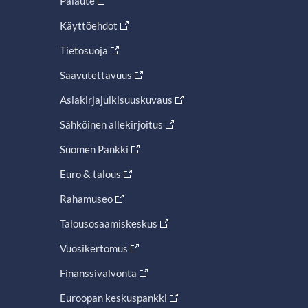
Palaute
Käyttöehdot
Tietosuoja
Saavutettavuus
Asiakirjajulkisuuskuvaus
Sähköinen allekirjoitus
Suomen Pankki
Euro & talous
Rahamuseo
Talousosaamiskeskus
Vuosikertomus
Finanssivalvonta
Euroopan keskuspankki