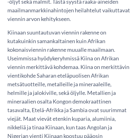
-öljyt sekä malmit. Tästä syystä raaka-aineiden
maailmanmarkkinahintojen heilahtelut vaikuttavat
viennin arvon kehitykseen.
Kiinaan suuntautuvan viennin rakenne on
kutakuinkin samankaltainen kuin Afrikan
kokonaisviennin rakenne muualle maailmaan.
Useimmissa hyödykeryhmissä Kiina on Afrikan
viennin merkittävä kohdemaa. Kiina on merkittävin
vientikohde Saharan eteläpuolisen Afrikan
metsätuotteille, metalleille ja mineraaleille,
helmille ja jalokiville, sekä öljylle. Metallien ja
mineraalien osalta Kongon demokraattinen
tasavalta, Etelä-Afrikka ja Sambia ovat suurimmat
viejät. Maat vievät etenkin kuparia, alumiinia,
nikkeliä ja tinaa Kiinaan, kun taas Angolan ja
Nigerian vienti Kiinaan koostuu pääosin