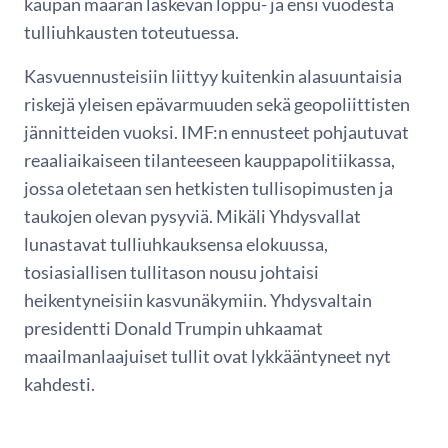
kaupan määrän laskevan loppu- ja ensi vuodesta
tulliuhkausten toteutuessa.
Kasvuennusteisiin liittyy kuitenkin alasuuntaisia
riskejä yleisen epävarmuuden sekä geopoliittisten
jännitteiden vuoksi. IMF:n ennusteet pohjautuvat
reaaliaikaiseen tilanteeseen kauppapolitiikassa,
jossa oletetaan sen hetkisten tullisopimusten ja
taukojen olevan pysyviä. Mikäli Yhdysvallat
lunastavat tulliuhkauksensa elokuussa,
tosiasiallisen tullitason nousu johtaisi
heikentyneisiin kasvunäkymiin. Yhdysvaltain
presidentti Donald Trumpin uhkaamat
maailmanlaajuiset tullit ovat lykkääntyneet nyt
kahdesti.