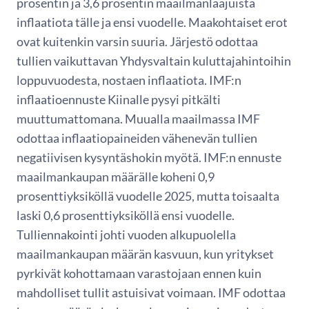
prosentin ja 3,6 prosentin maailmanlaajuista
inflaatiota tälle ja ensi vuodelle. Maakohtaiset erot
ovat kuitenkin varsin suuria. Järjestö odottaa
tullien vaikuttavan Yhdysvaltain kuluttajahintoihin
loppuvuodesta, nostaen inflaatiota. IMF:n
inflaatioennuste Kiinalle pysyi pitkälti
muuttumattomana. Muualla maailmassa IMF
odottaa inflaatiopaineiden vähenevän tullien
negatiivisen kysyntäshokin myötä. IMF:n ennuste
maailmankaupan määrälle koheni 0,9
prosenttiyksiköllä vuodelle 2025, mutta toisaalta
laski 0,6 prosenttiyksiköllä ensi vuodelle.
Tulliennakointi johti vuoden alkupuolella
maailmankaupan määrän kasvuun, kun yritykset
pyrkivät kohottamaan varastojaan ennen kuin
mahdolliset tullit astuisivat voimaan. IMF odottaa