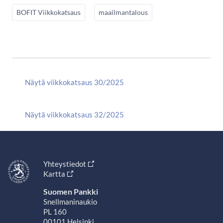
BOFIT Viikkokatsaus
maailmantalous
Näytä viikkokatsaus 30/2025
Näytä viikkokatsaus 32/2025
Yhteystiedot
Kartta
Suomen Pankki
Snellmaninaukio
PL 160
00101 Helsinki