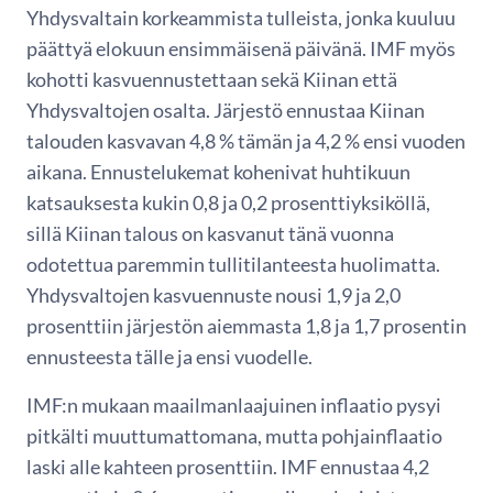
Yhdysvaltain korkeammista tulleista, jonka kuuluu
päättyä elokuun ensimmäisenä päivänä. IMF myös
kohotti kasvuennustettaan sekä Kiinan että
Yhdysvaltojen osalta. Järjestö ennustaa Kiinan
talouden kasvavan 4,8 % tämän ja 4,2 % ensi vuoden
aikana. Ennustelukemat kohenivat huhtikuun
katsauksesta kukin 0,8 ja 0,2 prosenttiyksiköllä,
sillä Kiinan talous on kasvanut tänä vuonna
odotettua paremmin tullitilanteesta huolimatta.
Yhdysvaltojen kasvuennuste nousi 1,9 ja 2,0
prosenttiin järjestön aiemmasta 1,8 ja 1,7 prosentin
ennusteesta tälle ja ensi vuodelle.
IMF:n mukaan maailmanlaajuinen inflaatio pysyi
pitkälti muuttumattomana, mutta pohjainflaatio
laski alle kahteen prosenttiin. IMF ennustaa 4,2