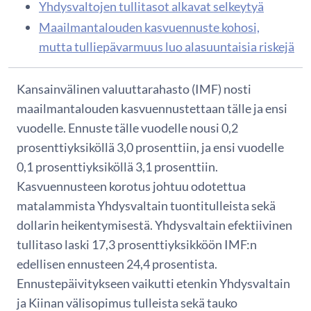
Yhdysvaltojen tullitasot alkavat selkeytyä
Maailmantalouden kasvuennuste kohosi,
mutta tulliepävarmuus luo alasuuntaisia riskejä
Kansainvälinen valuuttarahasto (IMF) nosti
maailmantalouden kasvuennustettaan tälle ja ensi
vuodelle. Ennuste tälle vuodelle nousi 0,2
prosenttiyksiköllä 3,0 prosenttiin, ja ensi vuodelle
0,1 prosenttiyksiköllä 3,1 prosenttiin.
Kasvuennusteen korotus johtuu odotettua
matalammista Yhdysvaltain tuontitulleista sekä
dollarin heikentymisestä. Yhdysvaltain efektiivinen
tullitaso laski 17,3 prosenttiyksikköön IMF:n
edellisen ennusteen 24,4 prosentista.
Ennustepäivitykseen vaikutti etenkin Yhdysvaltain
ja Kiinan välisopimus tulleista sekä tauko