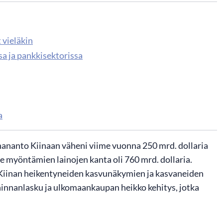
 vieläkin
sa ja pankkisektorissa
a
inananto Kiinaan väheni viime vuonna 250 mrd. dollaria
e myöntämien lainojen kanta oli 760 mrd. dollaria.
. Kiinan heikentyneiden kasvunäkymien ja kasvaneiden
 hinnanlasku ja ulkomaankaupan heikko kehitys, jotka