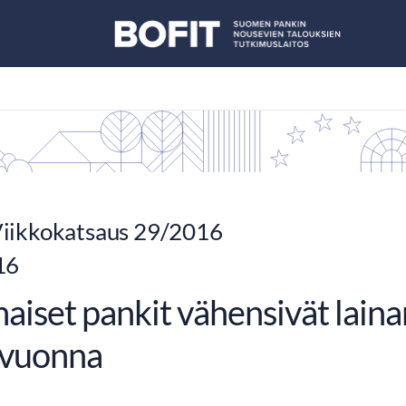
iikkokatsaus 29/2016
16
aiset pankit vähensivät lain
 vuonna