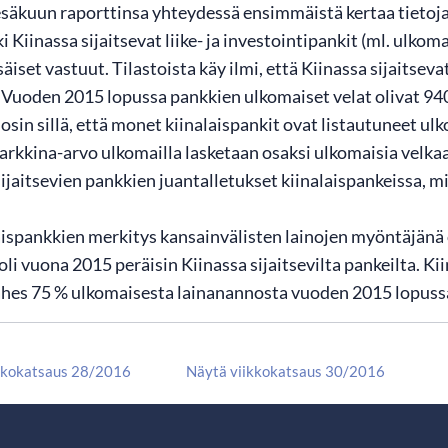
kesäkuun raporttinsa yhteydessä ensimmäistä kertaa tietoja
i Kiinassa sijaitsevat liike- ja investointipankit (ml. ulk
äiset vastuut. Tilastoista käy ilmi, että Kiinassa sijaitsev
 Vuoden 2015 lopussa pankkien ulkomaiset velat olivat 940 
osin sillä, että monet kiinalaispankit ovat listautuneet ul
rkkina-arvo ulkomailla lasketaan osaksi ulkomaisia velkaa
sijaitsevien pankkien juantalletukset kiinalaispankeissa, m
aispankkien merkitys kansainvälisten lainojen myöntäjänä o
oli vuona 2015 peräisin Kiinassa sijaitsevilta pankeilta. Kii
lähes 75 % ulkomaisesta lainanannosta vuoden 2015 lopuss
kkokatsaus 28/2016
Näytä viikkokatsaus 30/2016