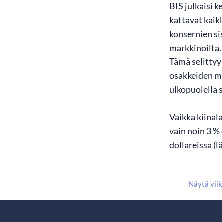
BIS julkaisi 
kattavat kaikk
konsernien sis
markkinoilta.
Tämä selittyy 
osakkeiden ma
ulkopuolella 
Vaikka kiinal
vain noin 3 % 
dollareissa (
Näytä vii