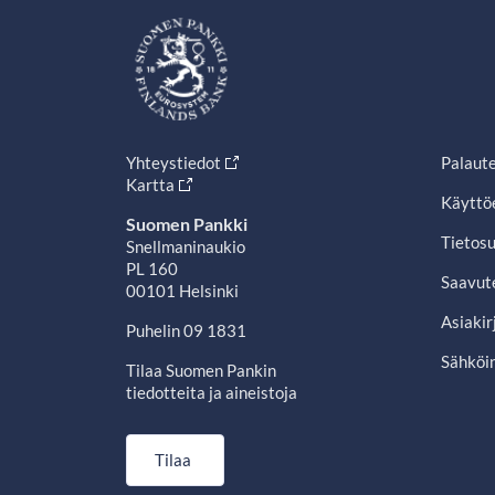
Yhteystiedot
Palaut
Kartta
Käyttö
Suomen Pankki
Tietosu
Snellmaninaukio
PL 160
Saavut
00101 Helsinki
Asiakir
Puhelin 09 1831
Sähköin
Tilaa Suomen Pankin
tiedotteita ja aineistoja
Tilaa