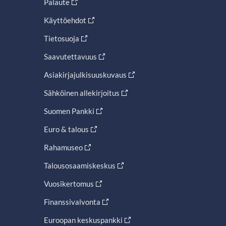
Palaute
Käyttöehdot
Tietosuoja
Saavutettavuus
Asiakirjajulkisuuskuvaus
Sähköinen allekirjoitus
Suomen Pankki
Euro & talous
Rahamuseo
Talousosaamiskeskus
Vuosikertomus
Finanssivalvonta
Euroopan keskuspankki