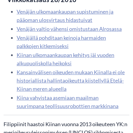
Venäjän ulkomaankaupan supistuminen ja
pääoman ulosvirtaus hidastuivat
Venäjän valtio vähensi omistustaan Alrosassa
Venäjällä pohditaan keinoja harmaiden
palkkojen kitkemiseksi
Kiinan ulkomaankaupan kehitys jäi vuoden
alkupuoliskolla heikoksi
Kansainvälisen oikeuden mukaan Kiinalla ei ole
historiallista hallintaoikeutta kiistellyllä Etelä-
Kiinan meren alueella
Kiina vahvistaa asemiaan maailman
suurimpana teollisuusrobottien markkinana
​Filippiinit haastoi Kiinan vuonna 2013 oikeuteen YK:n
merioikeusyleissopimuksen (UNCLOS) rikkomisesta.