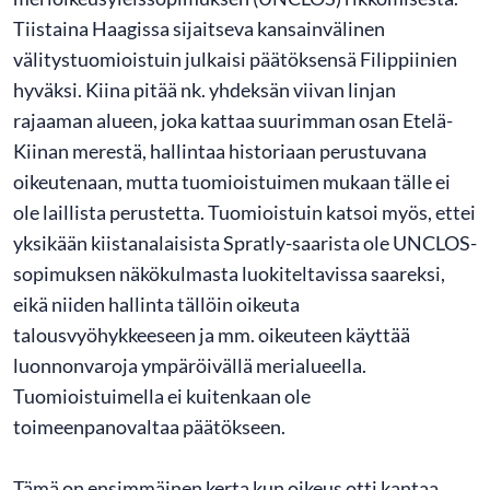
Tiistaina Haagissa sijaitseva kansainvälinen
välitystuomioistuin julkaisi päätöksensä Filippiinien
hyväksi. Kiina pitää nk. yhdeksän viivan linjan
rajaaman alueen, joka kattaa suurimman osan Etelä-
Kiinan merestä, hallintaa historiaan perustuvana
oikeutenaan, mutta tuomioistuimen mukaan tälle ei
ole laillista perustetta. Tuomioistuin katsoi myös, ettei
yksikään kiistanalaisista Spratly-saarista ole UNCLOS-
sopimuksen näkökulmasta luokiteltavissa saareksi,
eikä niiden hallinta tällöin oikeuta
talousvyöhykkeeseen ja mm. oikeuteen käyttää
luonnonvaroja ympäröivällä merialueella.
Tuomioistuimella ei kuitenkaan ole
toimeenpanovaltaa päätökseen.
Tämä on ensimmäinen kerta kun oikeus otti kantaa