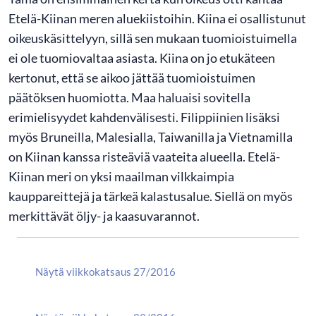
Etelä-Kiinan meren aluekiistoihin. Kiina ei osallistunut
oikeuskäsittelyyn, sillä sen mukaan tuomioistuimella
ei ole tuomiovaltaa asiasta. Kiina on jo etukäteen
kertonut, että se aikoo jättää tuomioistuimen
päätöksen huomiotta. Maa haluaisi sovitella
erimielisyydet kahdenvälisesti. Filippiinien lisäksi
myös Bruneilla, Malesialla, Taiwanilla ja Vietnamilla
on Kiinan kanssa risteäviä vaateita alueella. Etelä-
Kiinan meri on yksi maailman vilkkaimpia
kauppareittejä ja tärkeä kalastusalue. Siellä on myös
merkittävät öljy- ja kaasuvarannot.
Näytä viikkokatsaus 27/2016