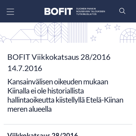
Siirry sisältöön
BOFIT Viikkokatsaus 28/2016
14.7.2016
Kansainvälisen oikeuden mukaan
Kiinalla ei ole historiallista
hallintaoikeutta kiistellyllä Etelä-Kiinan
meren alueella
Viikkokatsaus 28/2016