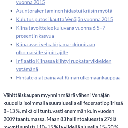
vuonna 2015
Asuntorakentaminen hidastui kriisin myötä
Kulutus putosi kautta Venäjän vuonna 2015
​Kiina tavoittelee kuluvana vuonna 6,5–7
prosentin kasvua
Kiina avasi velkakirjamarkkinoitaan
ulkomaisille sijoittajille
Inflaatio Kiinassa kiihtyi ruokatarvikkeiden
vetämänä
Hintatekijät painavat Kiinan ulkomaankauppaa
Vähittäiskaupan myynnin määrä väheni Venäjän
kuudella isoimmalla suuralueella eli federaatiopiirissä
8–13 %, mikä oli tuntuvasti enemmän kuin vuoden
2009 taantumassa. Maan 83 hallintoalueesta 27:llä
myynti supistui 10–15 % ja viidellä alueella 15–20 %.