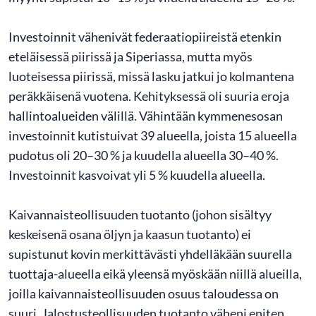
Investoinnit vähenivät federaatiopiireistä etenkin
eteläisessä piirissä ja Siperiassa, mutta myös
luoteisessa piirissä, missä lasku jatkui jo kolmantena
peräkkäisenä vuotena. Kehityksessä oli suuria eroja
hallintoalueiden välillä. Vähintään kymmenesosan
investoinnit kutistuivat 39 alueella, joista 15 alueella
pudotus oli 20–30 % ja kuudella alueella 30–40 %.
Investoinnit kasvoivat yli 5 % kuudella alueella.
Kaivannaisteollisuuden tuotanto (johon sisältyy
keskeisenä osana öljyn ja kaasun tuotanto) ei
supistunut kovin merkittävästi yhdelläkään suurella
tuottaja-alueella eikä yleensä myöskään niillä alueilla,
joilla kaivannaisteollisuuden osuus taloudessa on
suuri. Jalostusteollisuuden tuotanto väheni eniten