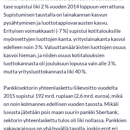
tase supistui liki 2 % vuoden 2014 loppuun verrattuna.
Supistumisen taustalla on lainakannan kasvun
pysähtyminen ja luottotappiovarausten kasvu.
Erityisen voimakkaasti (-7 %) supistui kotitalouksille
myönnettyjen luottojen kanta, yrityslainakanta kasvoi
edelleen noin 3 %. Valuuttamääräisten luottojen osuus
kasvoi hieman, ja niiden osuus kotitalouksien
luottokannasta oli joulukuun lopussa vain alle 3 %,
mutta yritysluottokannasta liki 40 %.
Pankkisektorin yhteenlaskettu liikevoitto vuodelta
2015 supistui 192 mrd. ruplaan (2,6 mrd. euroa), mikä
on noin kolmannes edellisen vuoden tasosta. Mikäli
luvusta jätetään pois maan suurin pankki Sberbank,
sektorin yhteenlaskettu tulos oli liki nollassa. Pankkien
vakavaraisuus on yhä hyvällä tasolla, joskin erot eri