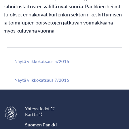
rahoituslaitosten välillä ovat suuria. Pankkien heikot
tulokset ennakoivat kuitenkin sektorin keskittymisen
ja toimilupien poisvetojen jatkuvan voimakkaana
myös kuluvana vuonna.
Näytä viikkokatsaus 5/2016
Näytä viikkokatsaus 7/2016
Yhteystiedot
Kartta
Suomen Pankki