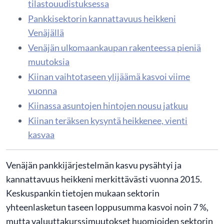
tilastouudistuksessa
Pankkisektorin kannattavuus heikkeni
Venäjällä
Venäjän ulkomaankaupan rakenteessa pieniä
muutoksia
Kiinan vaihtotaseen ylijäämä kasvoi viime
vuonna
Kiinassa asuntojen hintojen nousu jatkuu
Kiinan teräksen kysyntä heikkenee, vienti
kasvaa
Venäjän pankkijärjestelmän kasvu pysähtyi ja
kannattavuus heikkeni merkittävästi vuonna 2015.
Keskuspankin tietojen mukaan sektorin
yhteenlasketun taseen loppusumma kasvoi noin 7 %,
mutta valuuttakurssimuutokset huomioiden sektorin