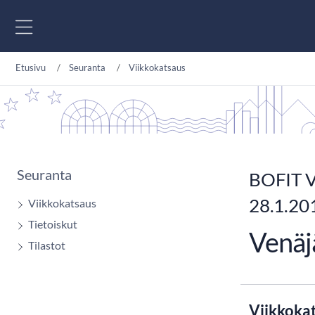
Siirry sisältöön
Etusivu
Seuranta
Viikkokatsaus
Seuranta
BOFIT V
28.1.20
Viikkokatsaus
Tietoiskut
Venäjä
Tilastot
Viikkoka