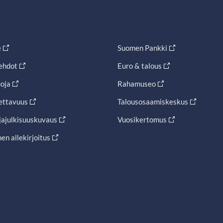
e
Suomen Pankki
ehdot
Euro & talous
oja
Rahamuseo
ettavuus
Talousosaamiskeskus
jajulkisuuskuvaus
Vuosikertomus
en allekirjoitus