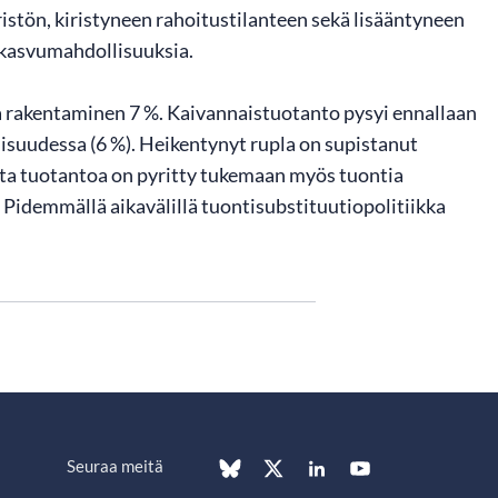
istön, kiristyneen rahoitustilanteen sekä lisääntyneen
 kasvumahdollisuuksia.
a rakentaminen 7 %. Kaivannaistuotanto pysyi ennallaan
lisuudessa (6 %). Heikentynyt rupla on supistanut
sta tuotantoa on pyritty tukemaan myös tuontia
. Pidemmällä aikavälillä tuontisubstituutiopolitiikka
Seuraa meitä