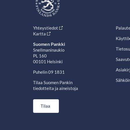
Yhteystiedot
Palaut
Kartta
Käyttö
Suomen Pankki
Tietosu
Snellmaninaukio
PL 160
Saavut
00101 Helsinki
Asiakir
Puhelin 09 1831
Sähköin
Tilaa Suomen Pankin
tiedotteita ja aineistoja
Tilaa