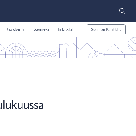
Suomeksi
In English
Jaa sivu
Suomen Pankki
oulukuussa