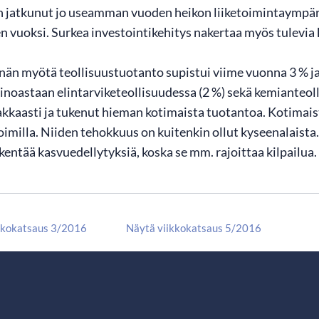
 on jatkunut jo useamman vuoden heikon liiketoimintaympär
vuoksi. Surkea investointikehitys nakertaa myös tulevia
än myötä teollisuustuotanto supistui viime vuonna 3 % j
 ainoastaan elintarviketeollisuudessa (2 %) sekä kemianteol
kkaasti ja tukenut hieman kotimaista tuotantoa. Kotimai
 toimilla. Niiden tehokkuus on kuitenkin ollut kyseenalaista
entää kasvuedellytyksiä, koska se mm. rajoittaa kilpailua.
kkokatsaus 3/2016
Näytä viikkokatsaus 5/2016