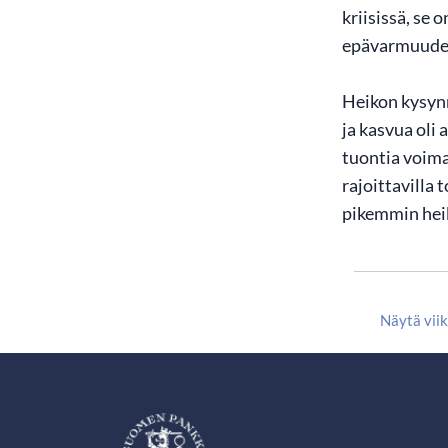
kriisissä, se
epävarmuuden 
Heikon kysynn
ja kasvua oli
tuontia voima
rajoittavilla
pikemmin heik
Näytä vii