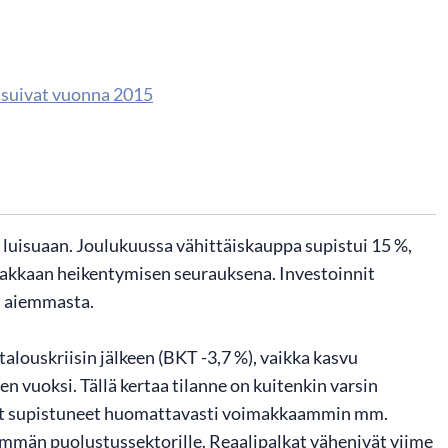
isuivat vuonna 2015
 luisuaan. Joulukuussa vähittäiskauppa supistui 15 %,
makkaan heikentymisen seurauksena. Investoinnit
ta aiemmasta.
louskriisin jälkeen (BKT -3,7 %), vaikka kasvu
 vuoksi. Tällä kertaa tilanne on kuitenkin varsin
 ovat supistuneet huomattavasti voimakkaammin mm.
mmän puolustussektorille. Reaalipalkat vähenivät viime