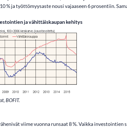
10 % ja työttömyysaste nousi vajaaseen 6 prosentiin. Sama
estointien ja vähittäiskaupan kehitys
at, BOFIT.
vähenivät viime vuonna runsaat 8 %. Vaikka investointien 