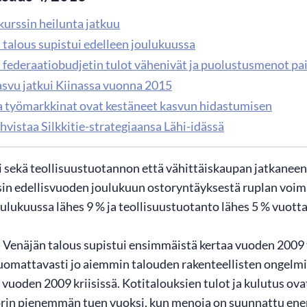
kurssin heilunta jatkuu
 talous supistui edelleen joulukuussa
 federaatiobudjetin tulot vähenivät ja puolustusmenot pa
asvu jatkui Kiinassa vuonna 2015
a työmarkkinat ovat kestäneet kasvun hidastumisen
hvistaa Silkkitie-strategiaansa Lähi-idässä
i sekä teollisuustuotannon että vähittäiskaupan jatkaneen
sin edellisvuoden joulukuun ostoryntäyksestä ruplan voi
oulukuussa lähes 9 % ja teollisuustuotanto lähes 5 % vuot
Venäjän talous supistui ensimmäistä kertaa vuoden 2009 ta
uomattavasti jo aiemmin talouden rakenteellisten ongelmien
n vuoden 2009 kriisissä. Kotitalouksien tulot ja kulutus
orin pienemmän tuen vuoksi, kun menoja on suunnattu ene