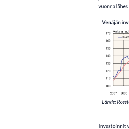
vuonna lähes 
Venäjän inv
Lähde: Rosst
Investoinnit 