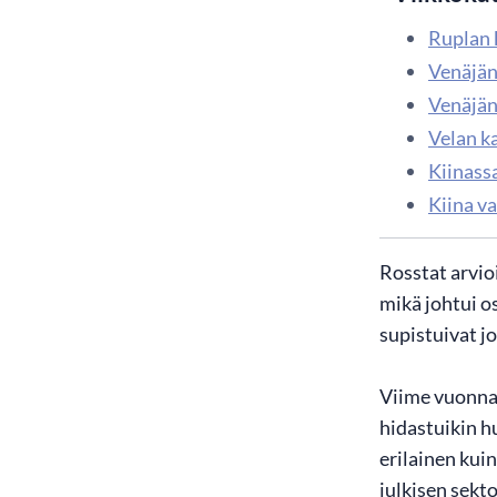
Ruplan 
Venäjän
Venäjän
Velan k
Kiinass
Kiina va
Rosstat arvio
mikä johtui o
supistuivat j
Viime vuonna 
hidastuikin h
erilainen kui
julkisen sekt