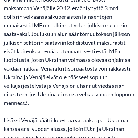
maksamaan Venäjälle 20.12. erääntynyttä 3 mrd.
dollarin velkaansa alkuperäisten lainaehtojen
mukaisesti. IMF on tulkinnut velan julkisen sektorin
saatavaksi. Joulukuun alun sääntömuutoksen jälkeen
julkisen sektorin saataviin kohdistuvat maksurästit
eivät kuitenkaan enää automaattisesti estä IMF:n
luototusta, joten Ukrainan voimassa olevaa ohjelmaa
voidaan jatkaa. Venäjä kritisoi päätöstä voimakkaasti.
Ukraina ja Venäjä eivät ole päässeet sopuun
velkajärjestelystä ja Venäjä on uhannut viedä asian
oikeuteen, jos Ukraina ei maksa velkaa vuoden loppuun
mennessä.
Lisäksi Venäjä päätti lopettaa vapaakaupan Ukrainan
kanssa ensi vuoden alussa, jolloin EU:n ja Ukrainan
välisen vapaakauppasopimuksen on määrä astua