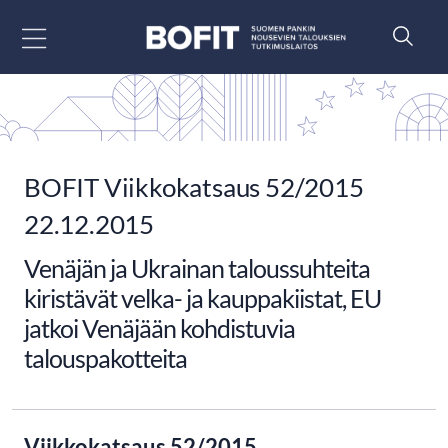
Siirry sisältöön
BOFIT Viikkokatsaus 52/2015
22.12.2015
Venäjän ja Ukrainan taloussuhteita
kiristävät velka- ja kauppakiistat, EU
jatkoi Venäjään kohdistuvia
talouspakotteita
Viikkokatsaus 52/2015