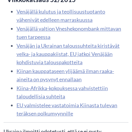
Venäjällä kulutus ja teollisuustuotanto
vähenivät edelleen marraskuussa
Venäjällä valtion Vneshekonombank mittavan
tuen tarpeessa
Venäjän ja Ukrainan taloussuhteita kiristävät
velka- ja kauppakiistat, EU jatkoi Venäjään
kohdistuvia talouspakotteita
Kiinan kauppataseen ylijäämä ilman raaka-
aineita on pysynyt ennallaan
Kiina-Afrikka-kokouksessa vahvistettiin
taloudellisia suhteita
EU valmistelee vastatoimia Kiinasta tulevan
teräksen polkumyynnille
​Ukraina ilmoitti odotetusti, että se ei pysty