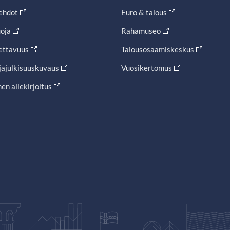
ehdot
Euro & talous
oja
Rahamuseo
ettavuus
Talousosaamiskeskus
jajulkisuuskuvaus
Vuosikertomus
en allekirjoitus