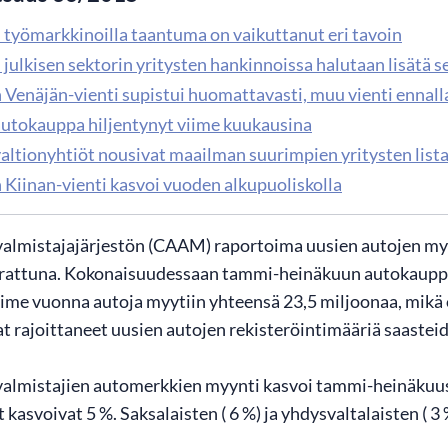
 työmarkkinoilla taantuma on vaikuttanut eri tavoin
julkisen sektorin yritysten hankinnoissa halutaan lisätä se
Venäjän-vienti supistui huomattavasti, muu vienti ennall
autokauppa hiljentynyt viime kuukausina
valtionyhtiöt nousivat maailman suurimpien yritysten lista
Kiinan-vienti kasvoi vuoden alkupuoliskolla
valmistajajärjestön (CAAM) raportoima uusien autojen my
rattuna. Kokonaisuudessaan tammi-heinäkuun autokauppa 
Viime vuonna autoja myytiin yhteensä 23,5 miljoonaa, mik
t rajoittaneet uusien autojen rekisteröintimääriä saasteide
valmistajien automerkkien myynti kasvoi tammi-heinäkuu
kasvoivat 5 %. Saksalaisten ( 6 %) ja yhdysvaltalaisten ( 3