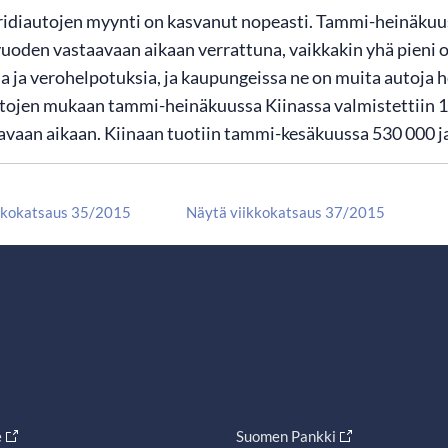
ridiautojen myynti on kasvanut nopeasti. Tammi-heinäkuuss
uoden vastaavaan aikaan verrattuna, vaikkakin yhä pieni 
ia ja verohelpotuksia, ja kaupungeissa ne on muita autoja 
ojen mukaan tammi-heinäkuussa Kiinassa valmistettiin 13
vaan aikaan. Kiinaan tuotiin tammi-kesäkuussa 530 000 ja
kkokatsaus 35/2015
Näytä viikkokatsaus 37/2015
e
Suomen Pankki