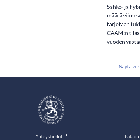
Sähkö- ja hyb
määrä viime v
tarjotaan tuk
CAAM:n tilast
vuoden vastaa
Näytä vii
Yhteystiedot
Palaut