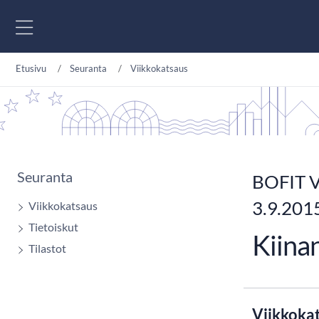
Siirry sisältöön
Etusivu
Seuranta
Viikkokatsaus
Seuranta
BOFIT V
3.9.201
Viikkokatsaus
Tietoiskut
Kiina
Tilastot
Viikkoka