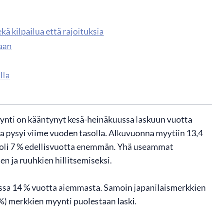
kä kilpailua että rajoituksia
aan
lla
ynti on kääntynyt kesä-heinäkuussa laskuun vuotta
pysyi viime vuoden tasolla. Alkuvuonna myytiin 13,4
ä oli 7 % edellisvuotta enemmän. Yhä useammat
n ja ruuhkien hillitsemiseksi.
ssa 14 % vuotta aiemmasta. Samoin japanilaismerkkien
 %) merkkien myynti puolestaan laski.