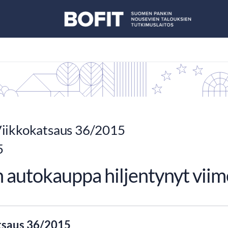
iikkokatsaus 36/2015
5
n autokauppa hiljentynyt vii
tsaus 36/2015