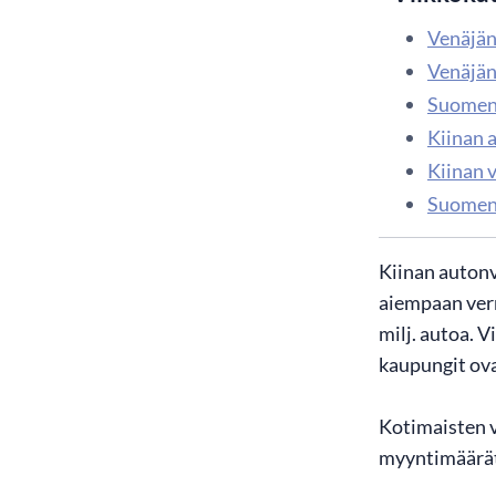
Venäjän
Venäjän 
Suomen 
Kiinan 
Kiinan 
Suomen 
Kiinan auton
aiempaan ver
milj. autoa. 
kaupungit ova
Kotimaisten 
myyntimäärät 