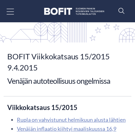
Siirry sisältöön
BOFIT Viikkokatsaus 15/2015
9.4.2015
Venäjän autoteollisuus ongelmissa
Viikkokatsaus 15/2015
Rupla on vahvistunut helmikuun alusta lähtien
Venäjän inflaatio kiihtyi maaliskuussa 16,9