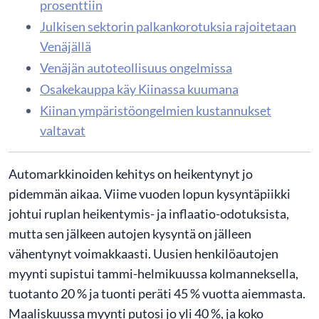
prosenttiin
Julkisen sektorin palkankorotuksia rajoitetaan
Venäjällä
Venäjän autoteollisuus ongelmissa
​Osakekauppa käy Kiinassa kuumana
Kiinan ympäristöongelmien kustannukset
valtavat
Automarkkinoiden kehitys on heikentynyt jo
pidemmän aikaa. Viime vuoden lopun kysyntäpiikki
johtui ruplan heikentymis- ja inflaatio-odotuksista,
mutta sen jälkeen autojen kysyntä on jälleen
vähentynyt voimakkaasti. Uusien henkilöautojen
myynti supistui tammi-helmikuussa kolmanneksella,
tuotanto 20 % ja tuonti peräti 45 % vuotta aiemmasta.
Maaliskuussa myynti putosi jo yli 40 %, ja koko