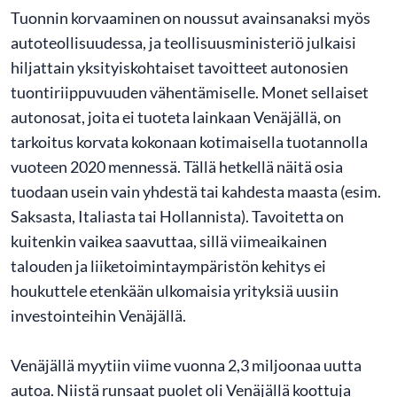
Tuonnin korvaaminen on noussut avainsanaksi myös
autoteollisuudessa, ja teollisuusministeriö julkaisi
hiljattain yksityiskohtaiset tavoitteet autonosien
tuontiriippuvuuden vähentämiselle. Monet sellaiset
autonosat, joita ei tuoteta lainkaan Venäjällä, on
tarkoitus korvata kokonaan kotimaisella tuotannolla
vuoteen 2020 mennessä. Tällä hetkellä näitä osia
tuodaan usein vain yhdestä tai kahdesta maasta (esim.
Saksasta, Italiasta tai Hollannista). Tavoitetta on
kuitenkin vaikea saavuttaa, sillä viimeaikainen
talouden ja liiketoimintaympäristön kehitys ei
houkuttele etenkään ulkomaisia yrityksiä uusiin
investointeihin Venäjällä.
Venäjällä myytiin viime vuonna 2,3 miljoonaa uutta
autoa. Niistä runsaat puolet oli Venäjällä koottuja