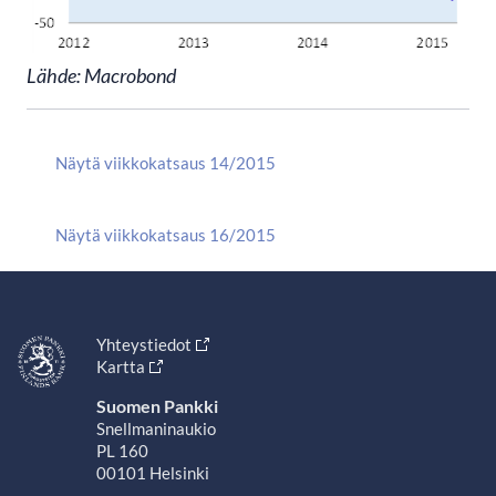
Lähde: Macrobond
Näytä viikkokatsaus 14/2015
Näytä viikkokatsaus 16/2015
Yhteystiedot
Kartta
Suomen Pankki
Snellmaninaukio
PL 160
00101 Helsinki