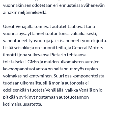
vuonnakin sen odotetaan eri ennusteissa vähenevän
ainakin neljänneksellä.
Useat Venäjällä toimivat autotehtaat ovat tänä
vuonna pysäyttäneet tuotantonsa väliaikaisesti,
vähentäneet työvuoroja ja irtisanoneet työntekijöitä.
Lisää seisokkeja on suunnitteilla, ja General Motors
ilmoitti jopa sulkevansa Pietarin tehtaansa
toistaiseksi. GM:n ja muiden ulkomaisten autojen
kokoonpanotuotantoa on haitannut myös ruplan
voimakas heikentyminen. Suuri osa komponenteista
tuodaan ulkomailta, sillä monia autonosia ei
edelleenkään tuoteta Venäjällä, vaikka Venäjä on jo
pitkään pyrkinyt nostamaan autotuotannon
kotimaisuusastetta.