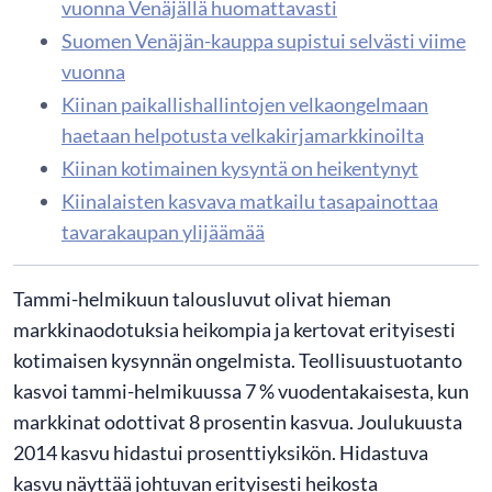
vuonna Venäjällä huomattavasti
Suomen Venäjän-kauppa supistui selvästi viime
vuonna
Kiinan paikallishallintojen velkaongelmaan
haetaan helpotusta velkakirjamarkkinoilta
Kiinan kotimainen kysyntä on heikentynyt
Kiinalaisten kasvava matkailu tasapainottaa
tavarakaupan ylijäämää
Tammi-helmikuun talousluvut olivat hieman
markkinaodotuksia heikompia ja kertovat erityisesti
kotimaisen kysynnän ongelmista. Teollisuustuotanto
kasvoi tammi-helmikuussa 7 % vuodentakaisesta, kun
markkinat odottivat 8 prosentin kasvua. Joulukuusta
2014 kasvu hidastui prosenttiyksikön. Hidastuva
kasvu näyttää johtuvan erityisesti heikosta