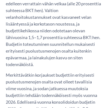
edelleen verrattain vähän velkaa (alle 20 prosenttia
suhteessa BKT:hen). Valtion
velanhoitokustannukset ovat kasvaneet velan
lisääntyessä ja korkotason noustessa, ja
budjettikehikossa niiden odotetaan olevan
lähivuosina 1,5–1,7 prosenttia suhteessa BKT:hen.
Budjetin toteutuminen suunnitellun mukaisesti
erityisesti puolustusmenojen osalta kuitenkin
epävarmaa, ja lainakulujen kasvu on siten
todennäköistä.
Merkittävätkin korjaukset budjettiin erityisesti
puolustusmenojen osalta ovat olleet tavallisia
viime vuosina, ja sodan jatkuessa muutoksia
budjettiin tehdään todennäköisesti myös vuonna
2026. Edellisenä vuonna konsolidoidun budjetin