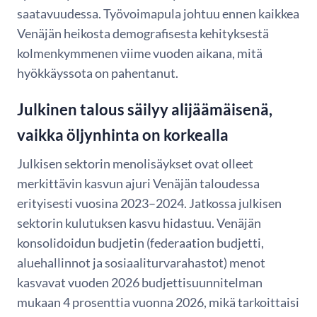
saatavuudessa. Työvoimapula johtuu ennen kaikkea
Venäjän heikosta demografisesta kehityksestä
kolmenkymmenen viime vuoden aikana, mitä
hyökkäyssota on pahentanut.
Julkinen talous säilyy alijäämäisenä,
vaikka öljynhinta on korkealla
Julkisen sektorin menolisäykset ovat olleet
merkittävin kasvun ajuri Venäjän taloudessa
erityisesti vuosina 2023–2024. Jatkossa julkisen
sektorin kulutuksen kasvu hidastuu. Venäjän
konsolidoidun budjetin (federaation budjetti,
aluehallinnot ja sosiaaliturvarahastot) menot
kasvavat vuoden 2026 budjettisuunnitelman
mukaan 4 prosenttia vuonna 2026, mikä tarkoittaisi