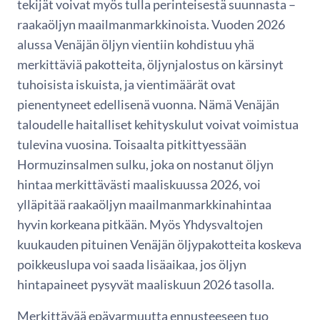
tekijät voivat myös tulla perinteisestä suunnasta –
raakaöljyn maailmanmarkkinoista. Vuoden 2026
alussa Venäjän öljyn vientiin kohdistuu yhä
merkittäviä pakotteita, öljynjalostus on kärsinyt
tuhoisista iskuista, ja vientimäärät ovat
pienentyneet edellisenä vuonna. Nämä Venäjän
taloudelle haitalliset kehityskulut voivat voimistua
tulevina vuosina. Toisaalta pitkittyessään
Hormuzinsalmen sulku, joka on nostanut öljyn
hintaa merkittävästi maaliskuussa 2026, voi
ylläpitää raakaöljyn maailmanmarkkinahintaa
hyvin korkeana pitkään. Myös Yhdysvaltojen
kuukauden pituinen Venäjän öljypakotteita koskeva
poikkeuslupa voi saada lisäaikaa, jos öljyn
hintapaineet pysyvät maaliskuun 2026 tasolla.
Merkittävää epävarmuutta ennusteeseen tuo