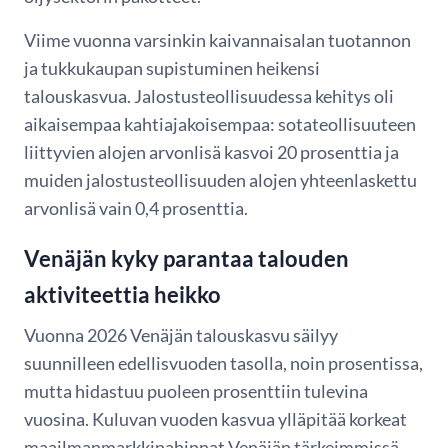
Viime vuonna varsinkin kaivannaisalan tuotannon
ja tukkukaupan supistuminen heikensi
talouskasvua. Jalostusteollisuudessa kehitys oli
aikaisempaa kahtiajakoisempaa: sotateollisuuteen
liittyvien alojen arvonlisä kasvoi 20 prosenttia ja
muiden jalostusteollisuuden alojen yhteenlaskettu
arvonlisä vain 0,4 prosenttia.
Venäjän kyky parantaa talouden
aktiviteettia heikko
Vuonna 2026 Venäjän talouskasvu säilyy
suunnilleen edellisvuoden tasolla, noin prosentissa,
mutta hidastuu puoleen prosenttiin tulevina
vuosina. Kuluvan vuoden kasvua ylläpitää korkeat
maailmanmarkkinahinnat Venäjän tärkeimmissä