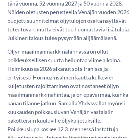
tänä vuonna, 52 vuonna 2027 ja 50 vuonna 2028.
Näiden oletusten perusteella Venäjän vuoden 2026
budjettisuunnitelmat öljytulojen osalta näyttävät
toteutuvan, mutta eivät tuo huomattavia lisätuloja.
Julkinen talous tulee pysymään alijäämäisenä.
Öljyn maailmanmarkkinahinnassa on ollut
poikkeuksellisen suurta heiluntaa viime aikoina.
Helmikuussa 2026 alkanut sota Iranissa ja
erityisesti Hormuzinsalmen kautta kulkevien
kuljetusten rajoittaminen ovat nostaneet öljyn
maailmanmarkkinahintaa, ja on epävarmaa, kuinka
kauan tilanne jatkuu. Samalla Yhdysvallat myönsi
kuukauden poikkeusluvan Venäjän vastaisiin
pakotteisiin kuuluville öljykuljetuksille.
Poikkeuslupa koskee 12.3. mennessä lastattuja
öljykuljetuksia. Toisaalta Venäjän voi myös joutua