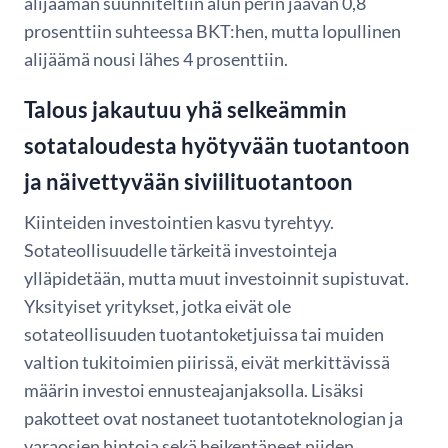
alijäämän suunniteltiin alun perin jäävän 0,8
prosenttiin suhteessa BKT:hen, mutta lopullinen
alijäämä nousi lähes 4 prosenttiin.
Talous jakautuu yhä selkeämmin
sotataloudesta hyötyvään tuotantoon
ja näivettyvään siviilituotantoon
Kiinteiden investointien kasvu tyrehtyy.
Sotateollisuudelle tärkeitä investointeja
ylläpidetään, mutta muut investoinnit supistuvat.
Yksityiset yritykset, jotka eivät ole
sotateollisuuden tuotantoketjuissa tai muiden
valtion tukitoimien piirissä, eivät merkittävissä
määrin investoi ennusteajanjaksolla. Lisäksi
pakotteet ovat nostaneet tuotantoteknologian ja
varaosien hintoja sekä heikentäneet niiden