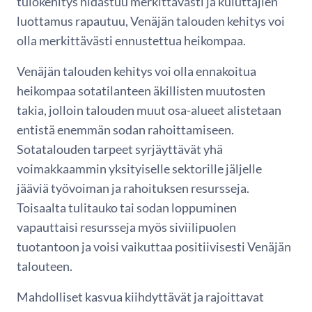
tulokehitys hidastuu merkittävästi ja kuluttajien
luottamus rapautuu, Venäjän talouden kehitys voi
olla merkittävästi ennustettua heikompaa.
Venäjän talouden kehitys voi olla ennakoitua
heikompaa sotatilanteen äkillisten muutosten
takia, jolloin talouden muut osa-alueet alistetaan
entistä enemmän sodan rahoittamiseen.
Sotatalouden tarpeet syrjäyttävät yhä
voimakkaammin yksityiselle sektorille jäljelle
jääviä työvoiman ja rahoituksen resursseja.
Toisaalta tulitauko tai sodan loppuminen
vapauttaisi resursseja myös siviilipuolen
tuotantoon ja voisi vaikuttaa positiivisesti Venäjän
talouteen.
Mahdolliset kasvua kiihdyttävät ja rajoittavat