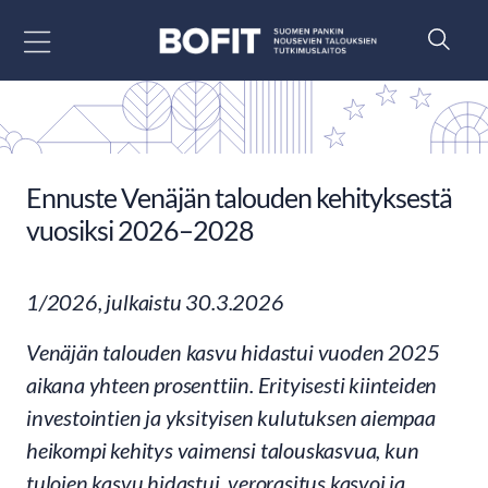
Siirry sisältöön
Ennuste Venäjän talouden kehityksestä
vuosiksi 2026–2028
1/2026, julkaistu 30.3.2026
Venäjän talouden kasvu hidastui vuoden 2025
aikana yhteen prosenttiin. Erityisesti kiinteiden
investointien ja yksityisen kulutuksen aiempaa
heikompi kehitys vaimensi talouskasvua, kun
tulojen kasvu hidastui, verorasitus kasvoi ja