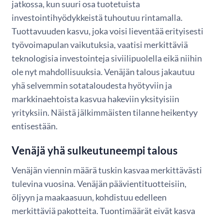
jatkossa, kun suuri osa tuotetuista
investointihyödykkeistä tuhoutuu rintamalla.
Tuottavuuden kasvu, joka voisi lieventää erityisesti
työvoimapulan vaikutuksia, vaatisi merkittäviä
teknologisia investointeja siviilipuolella eikä niihin
ole nyt mahdollisuuksia. Venäjän talous jakautuu
yhä selvemmin sotataloudesta hyötyviin ja
markkinaehtoista kasvua hakeviin yksityisiin
yrityksiin. Näistä jälkimmäisten tilanne heikentyy
entisestään.
Venäjä yhä sulkeutuneempi talous
Venäjän viennin määrä tuskin kasvaa merkittävästi
tulevina vuosina. Venäjän päävientituotteisiin,
öljyyn ja maakaasuun, kohdistuu edelleen
merkittäviä pakotteita. Tuontimäärät eivät kasva