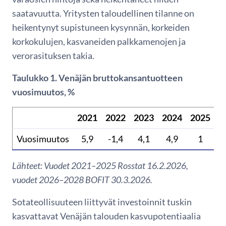
saatavuutta. Yritysten taloudellinen tilanne on
heikentynyt supistuneen kysynnän, korkeiden
korkokulujen, kasvaneiden palkkamenojen ja
verorasituksen takia.
Taulukko 1.
Venäjän bruttokansantuotteen
vuosimuutos, %
2021
2022
2023
2024
2025
2
Vuosimuutos
5,9
-1,4
4,1
4,9
1
Lähteet: Vuodet 2021–2025 Rosstat 16.2.2026,
vuodet 2026–2028 BOFIT 30.3.2026.
Sotateollisuuteen liittyvät investoinnit tuskin
kasvattavat Venäjän talouden kasvupotentiaalia