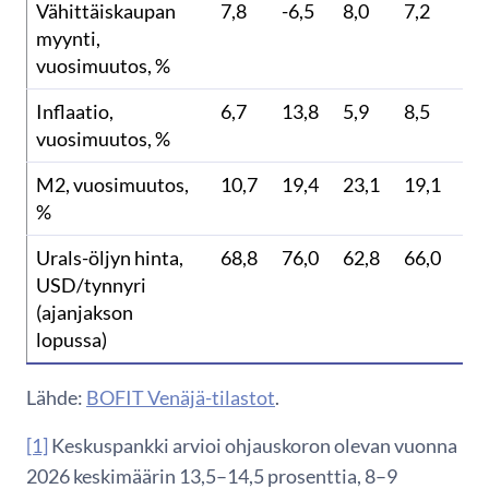
Vähittäiskaupan
7,8
-6,5
8,0
7,2
2,
myynti,
vuosimuutos, %
Inflaatio,
6,7
13,8
5,9
8,5
8,
vuosimuutos, %
M2, vuosimuutos,
10,7
19,4
23,1
19,1
14
%
Urals-öljyn hinta,
68,8
76,0
62,8
66,0
41
USD/tynnyri
(ajanjakson
lopussa)
Lähde:
BOFIT Venäjä-tilastot
.
[1]
Keskuspankki arvioi ohjauskoron olevan vuonna
2026 keskimäärin 13,5–14,5 prosenttia, 8–9