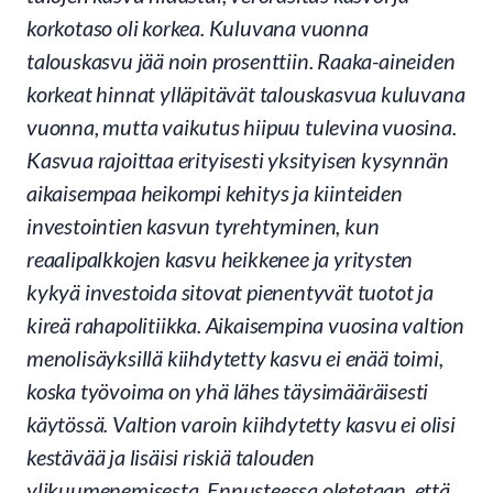
korkotaso oli korkea. Kuluvana vuonna
talouskasvu jää noin prosenttiin. Raaka-aineiden
korkeat hinnat ylläpitävät talouskasvua kuluvana
vuonna, mutta vaikutus hiipuu tulevina vuosina.
Kasvua rajoittaa erityisesti yksityisen kysynnän
aikaisempaa heikompi kehitys ja kiinteiden
investointien kasvun tyrehtyminen, kun
reaalipalkkojen kasvu heikkenee ja yritysten
kykyä investoida sitovat pienentyvät tuotot ja
kireä rahapolitiikka. Aikaisempina vuosina valtion
menolisäyksillä kiihdytetty kasvu ei enää toimi,
koska työvoima on yhä lähes täysimääräisesti
käytössä. Valtion varoin kiihdytetty kasvu ei olisi
kestävää ja lisäisi riskiä talouden
ylikuumenemisesta. Ennusteessa oletetaan, että