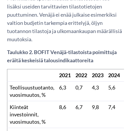
lisäksi useiden tarvittavien tilastotietojen
puuttuminen. Venäjä ei enää julkaise esimerkiksi
valtion budjetin tarkempia erittelyjä, öljyn
tuotannon tilastoja ja ulkomaankaupan määrällisiä
muutoksia.
Taulukko 2. BOFIT Venäjä-tilastoista poimittuja
eräitä keskeisiä talousindikaattoreita
2021
2022
2023
2024
20
Teollisuustuotanto,
6,3
0,7
4,3
5,6
0,
vuosimuutos, %
Kiinteät
8,6
6,7
9,8
7,4
0,
investoinnit,
vuosimuutos, %