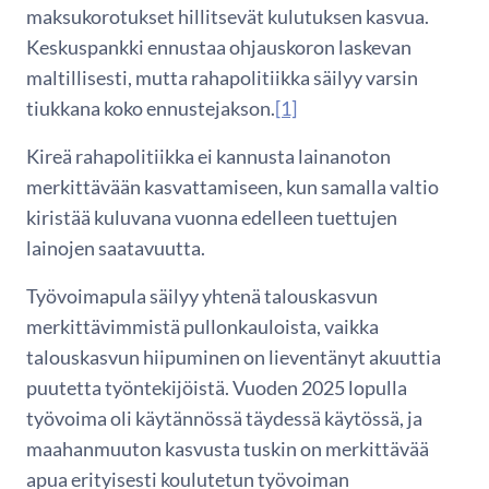
maksukorotukset hillitsevät kulutuksen kasvua.
Keskuspankki ennustaa ohjauskoron laskevan
maltillisesti, mutta rahapolitiikka säilyy varsin
tiukkana koko ennustejakson.
[1]
Kireä rahapolitiikka ei kannusta lainanoton
merkittävään kasvattamiseen, kun samalla valtio
kiristää kuluvana vuonna edelleen tuettujen
lainojen saatavuutta.
Työvoimapula säilyy yhtenä talouskasvun
merkittävimmistä pullonkauloista, vaikka
talouskasvun hiipuminen on lieventänyt akuuttia
puutetta työntekijöistä. Vuoden 2025 lopulla
työvoima oli käytännössä täydessä käytössä, ja
maahanmuuton kasvusta tuskin on merkittävää
apua erityisesti koulutetun työvoiman