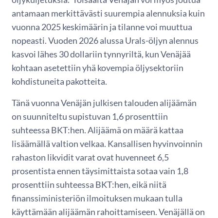
antamaan merkittävästi suurempia alennuksia kuin
vuonna 2025 keskimäärin ja tilanne voi muuttua
nopeasti. Vuoden 2026 alussa Urals-öljyn alennus
kasvoi lähes 30 dollariin tynnyriltä, kun Venäjää
kohtaan asetettiin yhä kovempia öljysektoriin
kohdistuneita pakotteita.
Tänä vuonna Venäjän julkisen talouden alijäämän
on suunniteltu supistuvan 1,6 prosenttiin
suhteessa BKT:hen. Alijäämä on määrä kattaa
lisäämällä valtion velkaa. Kansallisen hyvinvoinnin
rahaston likvidit varat ovat huvenneet 6,5
prosentista ennen täysimittaista sotaa vain 1,8
prosenttiin suhteessa BKT:hen, eikä niitä
finanssiministeriön ilmoituksen mukaan tulla
käyttämään alijäämän rahoittamiseen. Venäjällä on