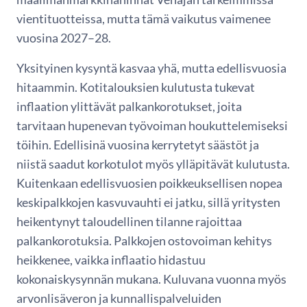
vientituotteissa, mutta tämä vaikutus vaimenee
vuosina 2027–28.
Yksityinen kysyntä kasvaa yhä, mutta edellisvuosia
hitaammin. Kotitalouksien kulutusta tukevat
inflaation ylittävät palkankorotukset, joita
tarvitaan hupenevan työvoiman houkuttelemiseksi
töihin. Edellisinä vuosina kerrytetyt säästöt ja
niistä saadut korkotulot myös ylläpitävät kulutusta.
Kuitenkaan edellisvuosien poikkeuksellisen nopea
keskipalkkojen kasvuvauhti ei jatku, sillä yritysten
heikentynyt taloudellinen tilanne rajoittaa
palkankorotuksia. Palkkojen ostovoiman kehitys
heikkenee, vaikka inflaatio hidastuu
kokonaiskysynnän mukana. Kuluvana vuonna myös
arvonlisäveron ja kunnallispalveluiden