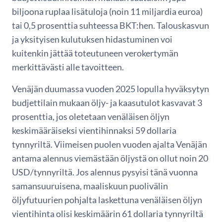
biljoona ruplaa lisätuloja (noin 11 miljardia euroa)
tai 0,5 prosenttia suhteessa BKT:hen. Talouskasvun
ja yksityisen kulutuksen hidastuminen voi
kuitenkin jättää toteutuneen verokertymän
merkittävästi alle tavoitteen.
Venäjän duumassa vuoden 2025 lopulla hyväksytyn
budjettilain mukaan öljy- ja kaasutulot kasvavat 3
prosenttia, jos oletetaan venäläisen öljyn
keskimääräiseksi vientihinnaksi 59 dollaria
tynnyriltä. Viimeisen puolen vuoden ajalta Venäjän
antama alennus viemästään öljystä on ollut noin 20
USD/tynnyriltä. Jos alennus pysyisi tänä vuonna
samansuuruisena, maaliskuun puolivälin
öljyfutuurien pohjalta laskettuna venäläisen öljyn
vientihinta olisi keskimäärin 61 dollaria tynnyriltä