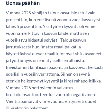
tiensä päähän
Vuonna 2025 Venäjän talouskasvu hidastui vain
prosenttiin, kun edellisenä vuonna vuosikasvu ylsi
lähes 5 prosenttiin. Yksityinen kysyntä oli viime
vuonna merkittävin kasvun lähde, mutta sen
vuosikasvu hidastui selvästi. Talouskasvun
jarrutuksesta huolimatta reaalipalkat ja
käytettävissä olevat reaalitulot ovat yhä kasvaneet
ja työttömyys on ennätyksellisen alhaista.
Investoinnit kiinteään pääomaan kasvoivat heikosti
edellisiin vuosiin verrattuna. Siihen on syynä
etenkin heikentynyt kysyntä ja kireä rahapolitiikka.
Vuonna 2025 nettoviennin vaikutus
bruttokansantuotteen kasvuun oli negatiivinen.
Vientiä painoivat viime vuonna erityisesti uudet
öljysektorin pakotteet.