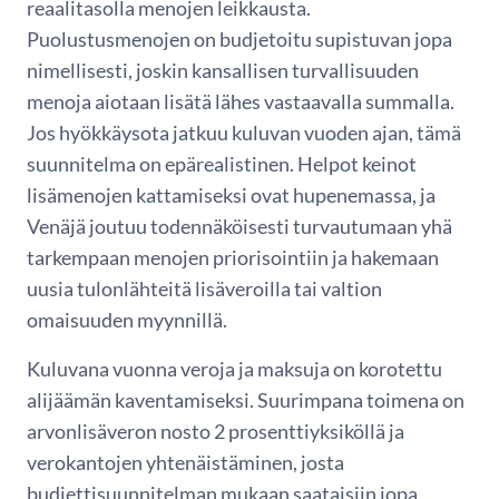
reaalitasolla menojen leikkausta.
Puolustusmenojen on budjetoitu supistuvan jopa
nimellisesti, joskin kansallisen turvallisuuden
menoja aiotaan lisätä lähes vastaavalla summalla.
Jos hyökkäysota jatkuu kuluvan vuoden ajan, tämä
suunnitelma on epärealistinen. Helpot keinot
lisämenojen kattamiseksi ovat hupenemassa, ja
Venäjä joutuu todennäköisesti turvautumaan yhä
tarkempaan menojen priorisointiin ja hakemaan
uusia tulonlähteitä lisäveroilla tai valtion
omaisuuden myynnillä.
Kuluvana vuonna veroja ja maksuja on korotettu
alijäämän kaventamiseksi. Suurimpana toimena on
arvonlisäveron nosto 2 prosenttiyksiköllä ja
verokantojen yhtenäistäminen, josta
budjettisuunnitelman mukaan saataisiin jopa