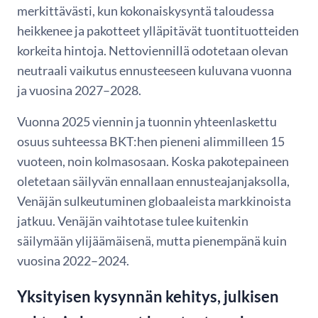
merkittävästi, kun kokonaiskysyntä taloudessa
heikkenee ja pakotteet ylläpitävät tuontituotteiden
korkeita hintoja. Nettoviennillä odotetaan olevan
neutraali vaikutus ennusteeseen kuluvana vuonna
ja vuosina 2027–2028.
Vuonna 2025 viennin ja tuonnin yhteenlaskettu
osuus suhteessa BKT:hen pieneni alimmilleen 15
vuoteen, noin kolmasosaan. Koska pakotepaineen
oletetaan säilyvän ennallaan ennusteajanjaksolla,
Venäjän sulkeutuminen globaaleista markkinoista
jatkuu. Venäjän vaihtotase tulee kuitenkin
säilymään ylijäämäisenä, mutta pienempänä kuin
vuosina 2022–2024.
Yksityisen kysynnän kehitys, julkisen