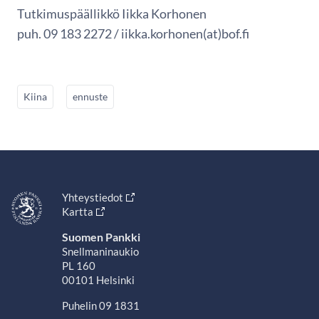
Tutkimuspäällikkö Iikka Korhonen
puh. 09 183 2272 / iikka.korhonen(at)bof.fi
Kiina
ennuste
Yhteystiedot
Kartta
Suomen Pankki
Snellmaninaukio
PL 160
00101 Helsinki
Puhelin 09 1831