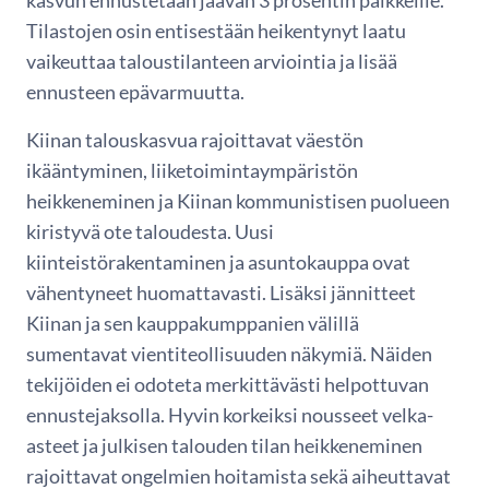
kasvun ennustetaan jäävän 3 prosentin paikkeille.
Tilastojen osin entisestään heikentynyt laatu
vaikeuttaa taloustilanteen arviointia ja lisää
ennusteen epävarmuutta.
Kiinan talouskasvua rajoittavat väestön
ikääntyminen, liiketoimintaympäristön
heikkeneminen ja Kiinan kommunistisen puolueen
kiristyvä ote taloudesta. Uusi
kiinteistörakentaminen ja asuntokauppa ovat
vähentyneet huomattavasti. Lisäksi jännitteet
Kiinan ja sen kauppakumppanien välillä
sumentavat vientiteollisuuden näkymiä. Näiden
tekijöiden ei odoteta merkittävästi helpottuvan
ennustejaksolla. Hyvin korkeiksi nousseet velka-
asteet ja julkisen talouden tilan heikkeneminen
rajoittavat ongelmien hoitamista sekä aiheuttavat