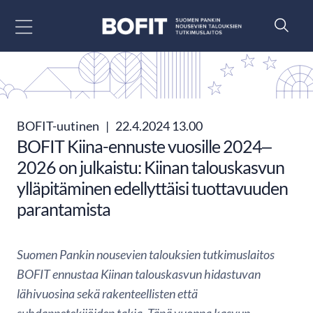
Siirry sisältöön
BOFIT-uutinen
|
22.4.2024 13.00
BOFIT Kiina-ennuste vuosille 2024‒
2026 on julkaistu: Kiinan talouskasvun
ylläpitäminen edellyttäisi tuottavuuden
parantamista
Suomen Pankin nousevien talouksien tutkimuslaitos
BOFIT ennustaa Kiinan talouskasvun hidastuvan
lähivuosina sekä rakenteellisten että