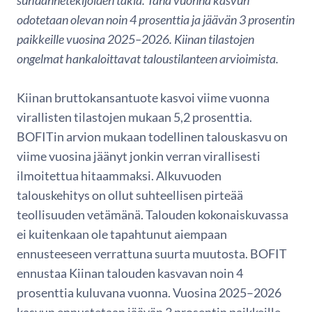
suhdannetekijöiden takia. Tänä vuonna kasvun
odotetaan olevan noin 4 prosenttia ja jäävän 3 prosentin
paikkeille vuosina 2025–2026. Kiinan tilastojen
ongelmat hankaloittavat taloustilanteen arvioimista.
Kiinan bruttokansantuote kasvoi viime vuonna
virallisten tilastojen mukaan 5,2 prosenttia.
BOFITin arvion mukaan todellinen talouskasvu on
viime vuosina jäänyt jonkin verran virallisesti
ilmoitettua hitaammaksi. Alkuvuoden
talouskehitys on ollut suhteellisen pirteää
teollisuuden vetämänä. Talouden kokonaiskuvassa
ei kuitenkaan ole tapahtunut aiempaan
ennusteeseen verrattuna suurta muutosta. BOFIT
ennustaa Kiinan talouden kasvavan noin 4
prosenttia kuluvana vuonna. Vuosina 2025–2026