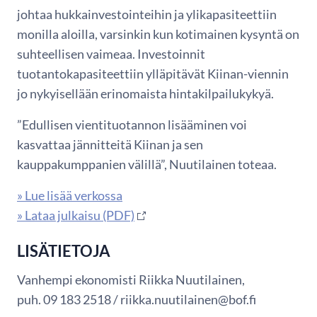
johtaa hukkainvestointeihin ja ylikapasiteettiin
monilla aloilla, varsinkin kun kotimainen kysyntä on
suhteellisen vaimeaa. Investoinnit
tuotantokapasiteettiin ylläpitävät Kiinan-viennin
jo nykyisellään erinomaista hintakilpailukykyä.
”Edullisen vientituotannon lisääminen voi
kasvattaa jännitteitä Kiinan ja sen
kauppakumppanien välillä”, Nuutilainen toteaa.
» Lue lisää verkossa
» Lataa julkaisu (PDF)
LISÄTIETOJA
Vanhempi ekonomisti Riikka Nuutilainen,
puh. 09 183 2518 / riikka.nuutilainen@bof.fi