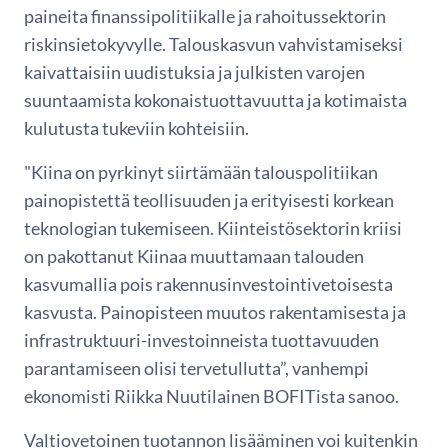
paineita finanssipolitiikalle ja rahoitussektorin
riskinsietokyvylle. Talouskasvun vahvistamiseksi
kaivattaisiin uudistuksia ja julkisten varojen
suuntaamista kokonaistuottavuutta ja kotimaista
kulutusta tukeviin kohteisiin.
"Kiina on pyrkinyt siirtämään talouspolitiikan
painopistettä teollisuuden ja erityisesti korkean
teknologian tukemiseen. Kiinteistösektorin kriisi
on pakottanut Kiinaa muuttamaan talouden
kasvumallia pois rakennusinvestointivetoisesta
kasvusta. Painopisteen muutos rakentamisesta ja
infrastruktuuri-investoinneista tuottavuuden
parantamiseen olisi tervetullutta”, vanhempi
ekonomisti Riikka Nuutilainen BOFITista sanoo.
Valtiovetoinen tuotannon lisääminen voi kuitenkin