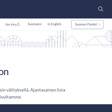
Suomeksi
In English
Jaa sivu
Suomen Pankki
oon
n välityksellä. Ajantasainen lista
sivultamme.