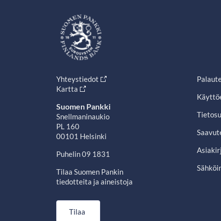
Yhteystiedot
Palaut
Kartta
Käyttö
Suomen Pankki
Tietosu
Snellmaninaukio
PL 160
Saavut
00101 Helsinki
Asiakir
Puhelin 09 1831
Sähköin
Tilaa Suomen Pankin
tiedotteita ja aineistoja
Tilaa