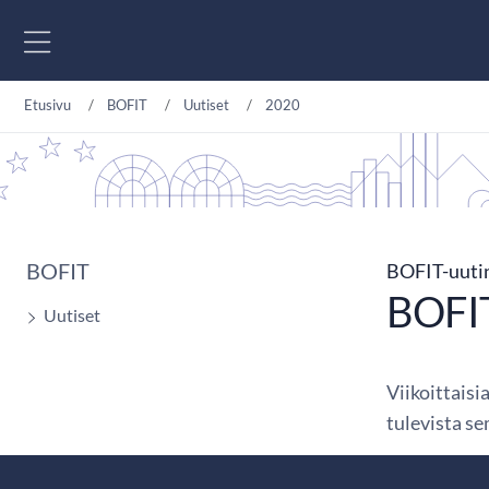
Siirry sisältöön
Etusivu
BOFIT
Uutiset
2020
BOFIT
BOFIT-uuti
BOFIT
Uutiset
Viikoittaisi
tulevista s