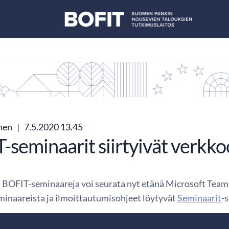
nen
|
7.5.2020 13.45
-seminaarit siirtyivät verkk
a BOFIT-seminaareja voi seurata nyt etänä Microsoft Teamsi
eminaareista ja ilmoittautumisohjeet löytyvät
Seminaarit
-