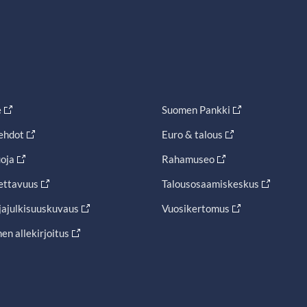
e
Suomen Pankki
ehdot
Euro & talous
oja
Rahamuseo
ettavuus
Talousosaamiskeskus
jajulkisuuskuvaus
Vuosikertomus
en allekirjoitus