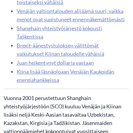
toistaiseksi vähäisiä
Venäjän valtiontalouden alijäämä suuri, vaikka
menot ovat supistuneet ennennäkemättömästi
Shanghain yhteistyöjärjestö kokousti
Taškentissa
Brexit-äänestystuloksen välittömät
vaikutukset Kiinan taloudelle vähäisiä
Juan heikentynyt dollaria vastaan
Kiina lisää läsnäoloaan Venäjän Kaukoidän
energiahankkeissa
​Vuonna 2001 perustettuun Shanghain
yhteistyöjärjestöön (SCO) kuuluu Venäjän ja Kiinan
lisäksi neljä Keski-Aasian tasavaltaa Uzbekistan,
Kazakstan, Kirgisia ja Tadžikistan. Jäsenmaiden
valtionpäämiehet kokoontuivat vuosittaiseen