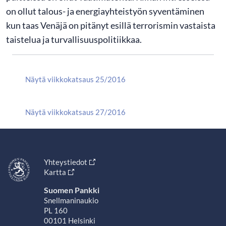
on ollut talous- ja energiayhteistyön syventäminen
kun taas Venäjä on pitänyt esillä terrorismin vastaista
taistelua ja turvallisuuspolitiikkaa.
Näytä viikkokatsaus 25/2016
Näytä viikkokatsaus 27/2016
Yhteystiedot
Kartta
Suomen Pankki
Snellmaninaukio
PL 160
00101 Helsinki