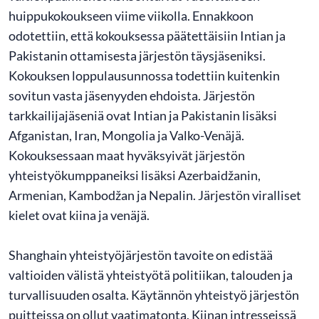
huippukokoukseen viime viikolla. Ennakkoon
odotettiin, että kokouksessa päätettäisiin Intian ja
Pakistanin ottamisesta järjestön täysjäseniksi.
Kokouksen loppulausunnossa todettiin kuitenkin
sovitun vasta jäsenyyden ehdoista. Järjestön
tarkkailijajäseniä ovat Intian ja Pakistanin lisäksi
Afganistan, Iran, Mongolia ja Valko-Venäjä.
Kokouksessaan maat hyväksyivät järjestön
yhteistyökumppaneiksi lisäksi Azerbaidžanin,
Armenian, Kambodžan ja Nepalin. Järjestön viralliset
kielet ovat kiina ja venäjä.
Shanghain yhteistyöjärjestön tavoite on edistää
valtioiden välistä yhteistyötä politiikan, talouden ja
turvallisuuden osalta. Käytännön yhteistyö järjestön
puitteissa on ollut vaatimatonta. Kiinan intresseissä